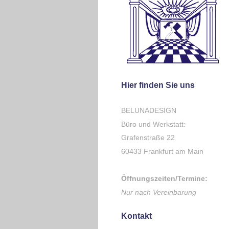
Hier finden Sie uns
BELUNADESIGN
Büro und Werkstatt:
Grafenstraße 22
60433 Frankfurt am Main
Öffnungszeiten/Termine:
Nur nach Vereinbarung
Kontakt