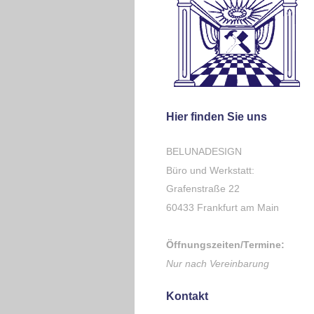
Hier finden Sie uns
BELUNADESIGN
Büro und Werkstatt:
Grafenstraße 22
60433 Frankfurt am Main
Öffnungszeiten/Termine:
Nur nach Vereinbarung
Kontakt